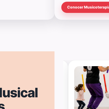
Conocer Musicoterapi
usical
s