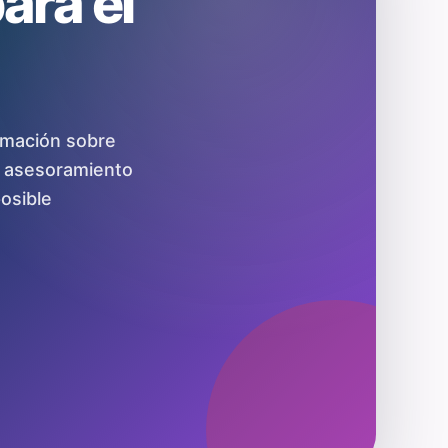
ara el
ormación sobre
r asesoramiento
osible