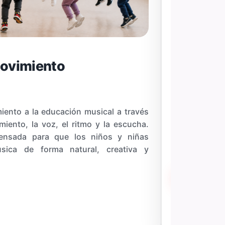
Movimiento
A la Car
Un plan flexi
adaptado a 
iento a la educación musical a través
musicales.
miento, la voz, el ritmo y la escucha.
ensada para que los niños y niñas
sica de forma natural, creativa y
Leer más