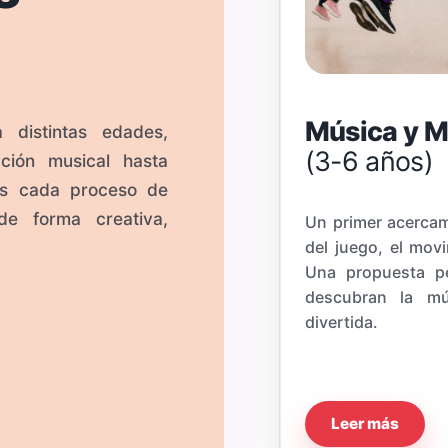
Música y 
 distintas edades,
s 4 años)
(3-6 años)
ación musical hasta
s cada proceso de
de forma creativa,
anza Musical que acompaña el
Un primer acercam
dades tempranas, combinando
del juego, el movi
tal, creatividad, escucha y
Una propuesta p
resivo.
descubran la mú
divertida.
Leer más