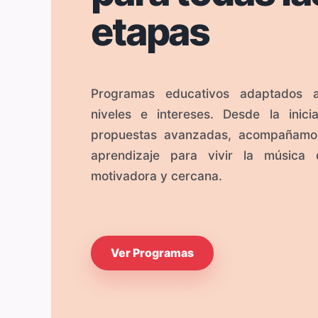
etapas
DPEI + CI
Programas educativos adaptados a
(A partir de lo
niveles e intereses. Desde la inici
propuestas avanzadas, acompañamo
aprendizaje para vivir la música 
Un programa de Enseñ
aprendizaje desde e
motivadora y cercana.
formación instrumen
desarrollo musical prog
Ver Programas
Leer más