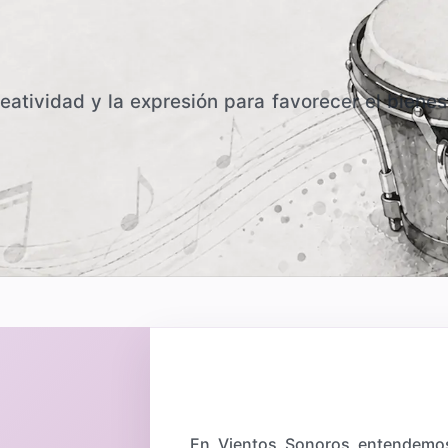
atividad y la expresión para favorecer el bienes
En Vientos Sonoros entendemos