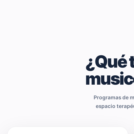
¿Qué 
music
Programas de mu
espacio terapéu