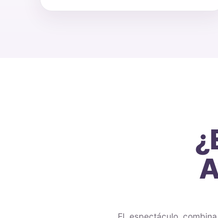
¿
A
El espectáculo combina 