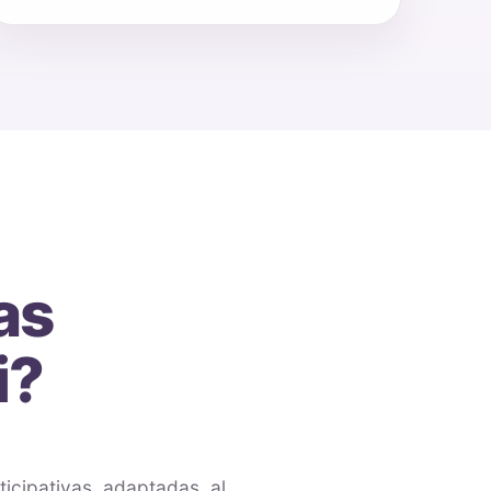
as
i?
ticipativas adaptadas al